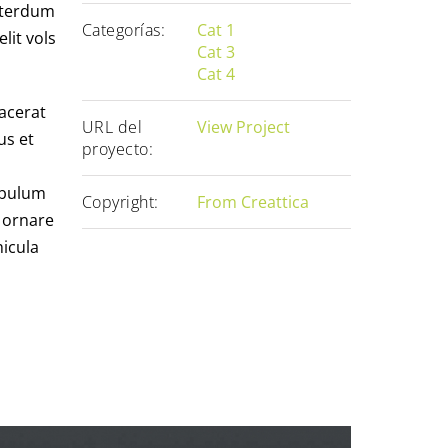
interdum
Categorías:
Cat 1
lit vols
Cat 3
Cat 4
acerat
URL del
View Project
us et
proyecto:
tibulum
Copyright:
From Creattica
s ornare
hicula