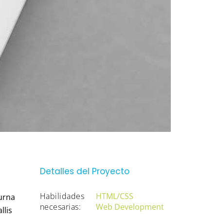
Detalles del Proyecto
Habilidades
HTML/CSS
 urna
necesarias:
Web Development
llis