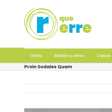
Saltar
al
contenido
Inicio
Misión y retos
Casos 
Proin Sodales Quam
Ver