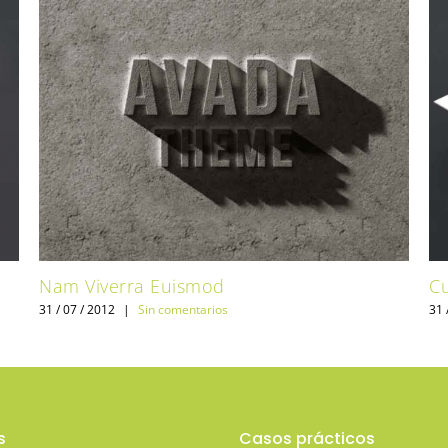
Nam Viverra Euismod
C
31 / 07 / 2012
|
Sin comentarios
31 
s
Casos prácticos