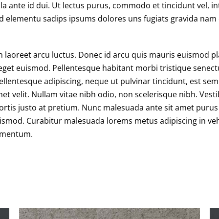
ulla ante id dui. Ut lectus purus, commodo et tincidunt vel, 
id elementu sadips ipsums dolores uns fugiats gravida nam e
n laoreet arcu luctus. Donec id arcu quis mauris euismod pl
 eget euismod. Pellentesque habitant morbi tristique senect
llentesque adipiscing, neque ut pulvinar tincidunt, est sem
met velit. Nullam vitae nibh odio, non scelerisque nibh. Ves
bortis justo at pretium. Nunc malesuada ante sit amet puru
uismod. Curabitur malesuada lorems metus adipiscing in ve
ementum.