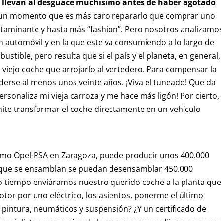
e llevan al desguace muchísimo antes de haber agotado
 un momento que es más caro repararlo que comprar uno
aminante y hasta más “fashion”. Pero nosotros analizamo
n automóvil y en la que este va consumiendo a lo largo de
tible, pero resulta que si el país y el planeta, en general,
 viejo coche que arrojarlo al vertedero. Para compensar la
derse al menos unos veinte años. ¡Viva el tuneado! Que da
ersonaliza mi vieja carroza y me hace más ligón! Por cierto,
ite transformar el coche directamente en un vehículo
como Opel-PSA en Zaragoza, puede producir unos 400.000
al que se ensamblan se puedan desensamblar 450.000
to tiempo enviáramos nuestro querido coche a la planta que
tor por uno eléctrico, los asientos, ponerme el último
, pintura, neumáticos y suspensión? ¿Y un certificado de