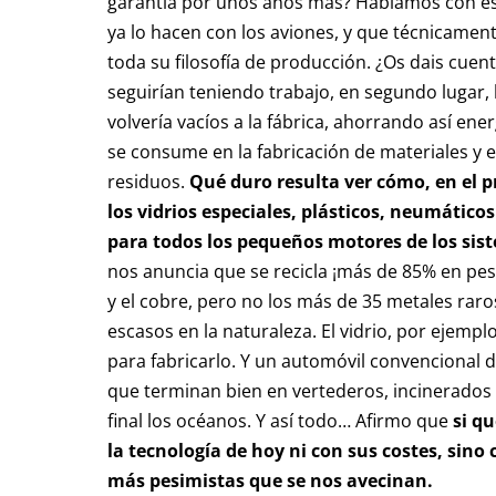
garantía por unos años más? Hablamos con esp
ya lo hacen con los aviones, y que técnicament
toda su filosofía de producción. ¿Os dais cue
seguirían teniendo trabajo, en segundo lugar,
volvería vacíos a la fábrica, ahorrando así en
se consume en la fabricación de materiales y 
residuos.
Qué duro resulta ver cómo, en el p
los vidrios especiales, plásticos, neumáticos
para todos los pequeños motores de los sis
nos anuncia que se recicla ¡más de 85% en peso!
y el cobre, pero no los más de 35 metales ra
escasos en la naturaleza. El vidrio, por ejem
para fabricarlo. Y un automóvil convencional de
que terminan bien en vertederos, incinerados 
final los océanos. Y así todo… Afirmo que
si q
la tecnología de hoy ni con sus costes, sino
más pesimistas que se nos avecinan.