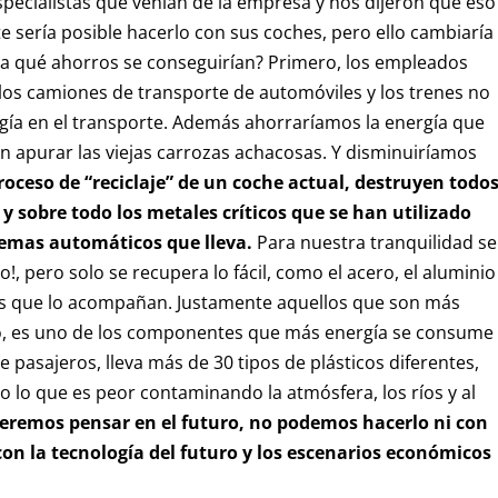
ecialistas que venían de la empresa y nos dijeron que eso
e sería posible hacerlo con sus coches, pero ello cambiaría
nta qué ahorros se conseguirían? Primero, los empleados
 los camiones de transporte de automóviles y los trenes no
ergía en el transporte. Además ahorraríamos la energía que
en apurar las viejas carrozas achacosas. Y disminuiríamos
roceso de “reciclaje” de un coche actual, destruyen todo
 y sobre todo los metales críticos que se han utilizado
temas automáticos que lleva.
Para nuestra tranquilidad se
, pero solo se recupera lo fácil, como el acero, el aluminio
ros que lo acompañan. Justamente aquellos que son más
plo, es uno de los componentes que más energía se consume
 pasajeros, lleva más de 30 tipos de plásticos diferentes,
o lo que es peor contaminando la atmósfera, los ríos y al
ueremos pensar en el futuro, no podemos hacerlo ni con
 con la tecnología del futuro y los escenarios económicos