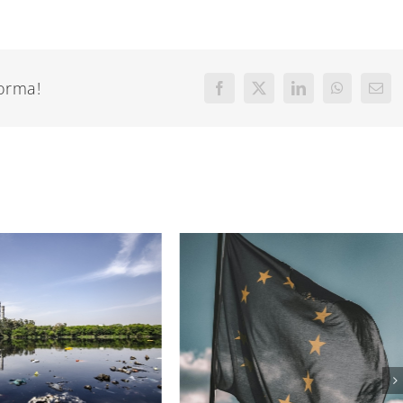
forma!
Facebook
X
LinkedIn
WhatsApp
Corr
elect