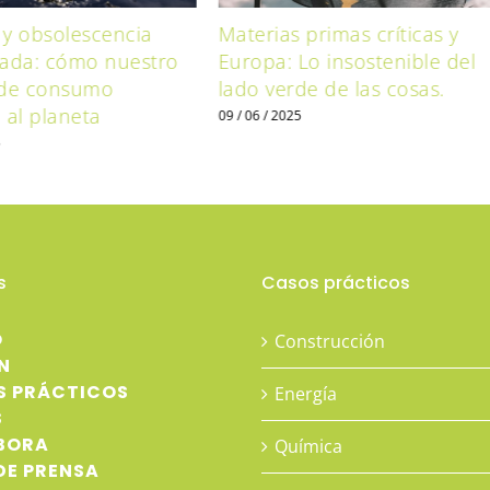
 y obsolescencia
Materias primas críticas y
ada: cómo nuestro
Europa: Lo insostenible del
de consumo
lado verde de las cosas.
al planeta
09 / 06 / 2025
5
s
Casos prácticos
O
Construcción
N
S PRÁCTICOS
Energía
S
BORA
Química
DE PRENSA