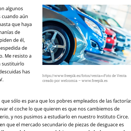
on algunos
s cuando aún
hasta que haya
manías de
iden de él,
despedida de
o. Me resisto a
 sustituirlo
 descuidas has
https://www.freepik.es/fotos/venta»>Foto de Venta
V.
creado por welcomia – www.freepik.es
 que sólo es para que los pobres empleados de las factoría
ovar el coche lo que quieren es que nos cambiemos de
erio, y nos pusimos a estudiarlo en nuestro Instituto Circe.
en que el mercado secundario de piezas de desguace es