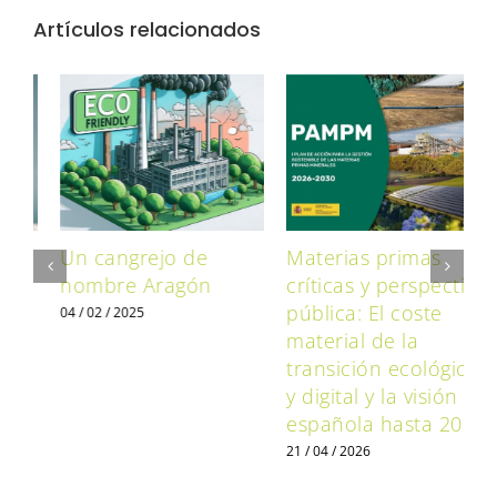
Artículos relacionados
Un cangrejo de
Materias primas
A
o
nombre Aragón
críticas y perspectiva
p
o
pública: El coste
p
04 / 02 / 2025
material de la
c
transición ecológica
y digital y la visión
0
española hasta 2030.
21 / 04 / 2026