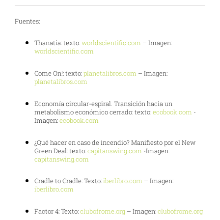
Fuentes:
Thanatia: texto:
worldscientific.com
– Imagen:
worldscientific.com
Come On!: texto:
planetalibros.com
– Imagen:
planetalibros.com
Economía circular-espiral. Transición hacia un
metabolismo económico cerrado: texto:
ecobook.com
-
Imagen:
ecobook.com
¿Qué hacer en caso de incendio? Manifiesto por el New
Green Deal: texto:
capitanswing.com
-Imagen:
capitanswing.com
Cradle to Cradle: Texto:
iberlibro.com
– Imagen:
iberlibro.com
Factor 4: Texto:
clubofrome.org
– Imagen:
clubofrome.org