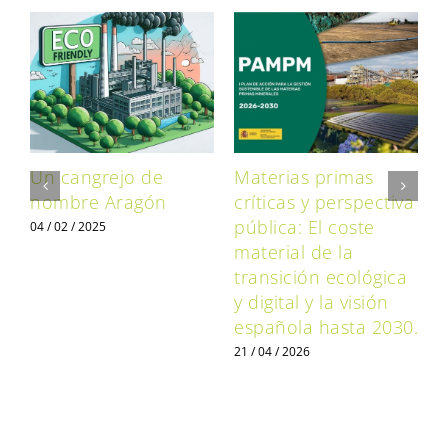
Un cangrejo de
Materias primas
A
o
nombre Aragón
críticas y perspectiva
p
o
pública: El coste
p
04 / 02 / 2025
material de la
c
transición ecológica
y digital y la visión
0
española hasta 2030.
21 / 04 / 2026