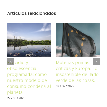
Artículos relacionados
n
Ecocidio y
Materias primas
U
o
obsolescencia
críticas y Europa: Lo
programada: cómo
insostenible del lado
0
nuestro modelo de
verde de las cosas.
consumo condena al
09 / 06 / 2025
planeta
27 / 06 / 2025