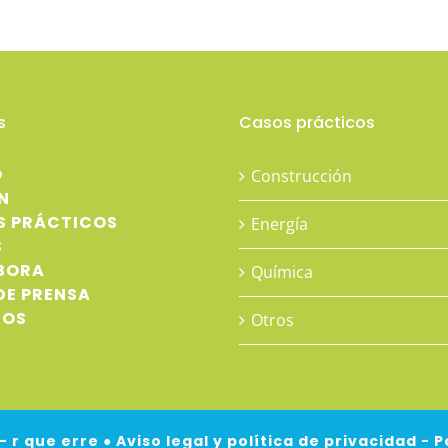
s
Casos prácticos
O
Construcción
N
S PRÁCTICOS
Energía
S
BORA
Química
DE PRENSA
TOS
Otros
- r que erre ●
Aviso legal y política de privacidad
-
P