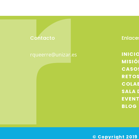
Contacto
Enlace
INICI
rqueerre@unizar.es
MISIÓ
CASO
RETO
COLA
SALA 
EVEN
BLOG
© Copyright 2019 