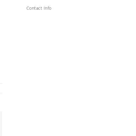
Contact Info
eo
rónico