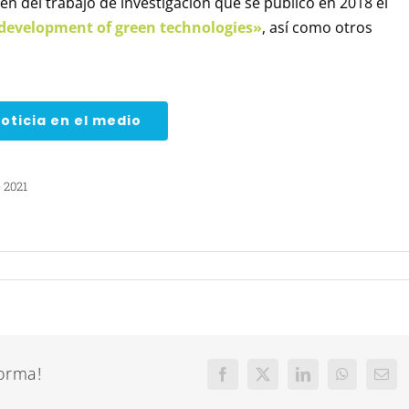
n del trabajo de investigación que se publicó en 2018 el
 development of green technologies»
, así como otros
oticia en el medio
 2021
forma!
Facebook
X
LinkedIn
WhatsApp
Corr
elect